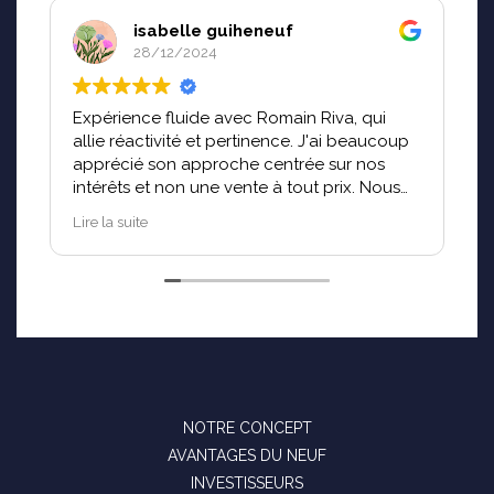
isabelle guiheneuf
28/12/2024
Expérience fluide avec Romain Riva, qui
S
allie réactivité et pertinence. J'ai beaucoup
a
apprécié son approche centrée sur nos
i
intérêts et non une vente à tout prix. Nous
f
n'avons réalisé qu'un projet d'achat avec
G
Lire la suite
L
"centrale des promoteurs", mais n'hésiterons
p
pas à refaire appel à l'agence pour un futur
n
projet.
D
s
j
q
I
c
r
NOTRE CONCEPT
s
AVANTAGES DU NEUF
J
INVESTISSEURS