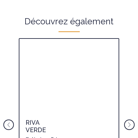
Découvrez également
RIVA
L
VERDE
B