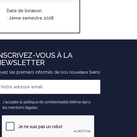
2ème seme
Date de livraison
2ème semestre 2028
NSCRIVEZ-VOUS À LA
NEWSLETTER
yez les premiers informés de nos nouveaux biens
J'accepte la politique de confidentialité définie dans
les mentions légales