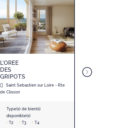
L’OREE
TY
DES
LANN
GRIPOTS
Saint-Avé - 
Saint Sebastien sur Loire - Rte
de Clisson
Type(s) de b
disponible(s
Type(s) de bien(s)
T1
T2
disponible(s)
T2
T3
T4
Date de livr