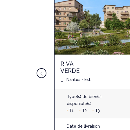
RIVA
VERDE
Nantes
Nantes - Est
)
Type(s) de bien(s)
T4
disponible(s)
T1
T2
T3
 2028
Date de livraison