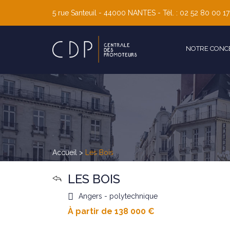
5 rue Santeuil - 44000
NANTES
- Tél. : 02 52 80 00 17
NOTRE CONC
Accueil
>
Les Bois
LES BOIS
Angers - polytechnique
À partir de 138 000 €