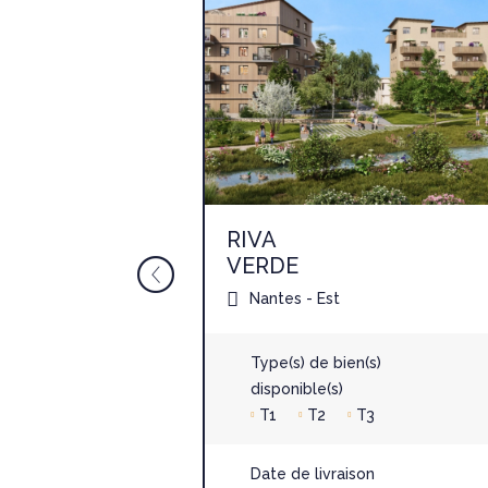
RIVA
VERDE
Nantes
Nantes - Est
)
Type(s) de bien(s)
T4
disponible(s)
T1
T2
T3
 2028
Date de livraison