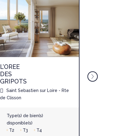
L’OREE
TY
DES
LANN
GRIPOTS
Saint-Avé - 
Saint Sebastien sur Loire - Rte
de Clisson
Type(s) de b
disponible(s
Type(s) de bien(s)
T1
T2
disponible(s)
T2
T3
T4
Date de livr