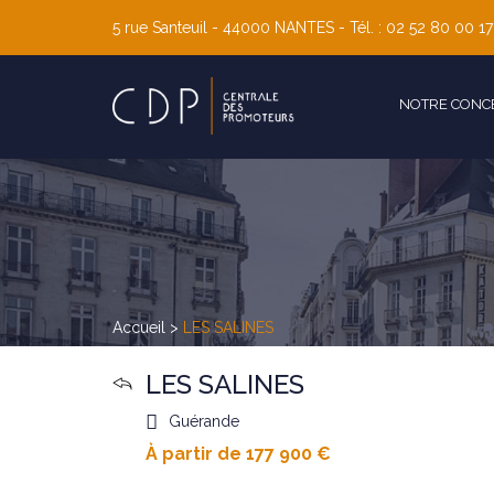
5 rue Santeuil - 44000
NANTES
- Tél. : 02 52 80 00 17
NOTRE CONC
Accueil
>
LES SALINES
LES SALINES
Guérande
À partir de 177 900 €