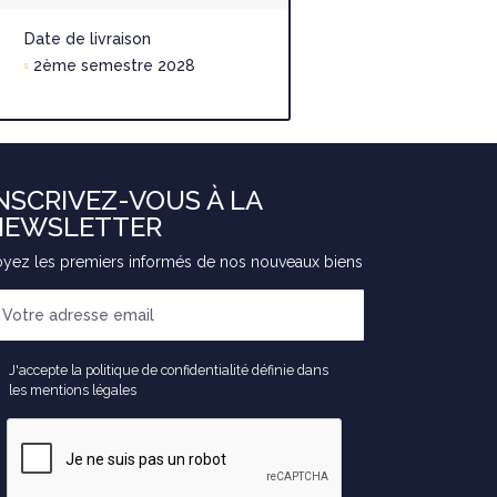
2ème seme
Date de livraison
2ème semestre 2028
NSCRIVEZ-VOUS À LA
NEWSLETTER
yez les premiers informés de nos nouveaux biens
J'accepte la politique de confidentialité définie dans
les mentions légales