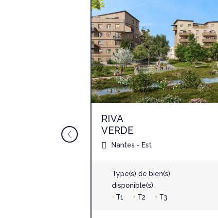
RIVA
VERDE
Nantes
Nantes - Est
)
Type(s) de bien(s)
T4
disponible(s)
T1
T2
T3