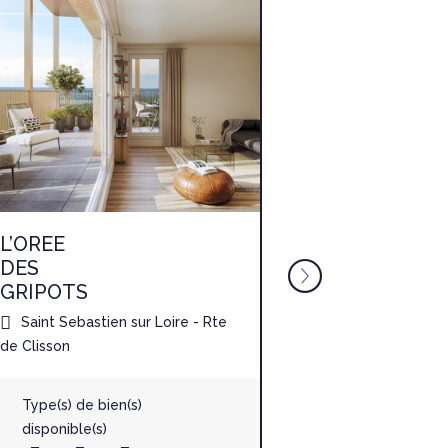
L’OREE
TY
DES
LANN
GRIPOTS
Saint-Avé - 
Saint Sebastien sur Loire - Rte
de Clisson
Type(s) de b
disponible(s
Type(s) de bien(s)
T1
T2
disponible(s)