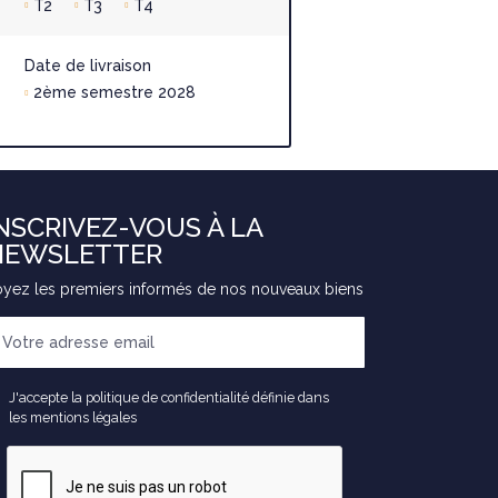
T2
T3
T4
Date de livr
2ème seme
Date de livraison
2ème semestre 2028
NSCRIVEZ-VOUS À LA
NEWSLETTER
yez les premiers informés de nos nouveaux biens
J'accepte la politique de confidentialité définie dans
les mentions légales