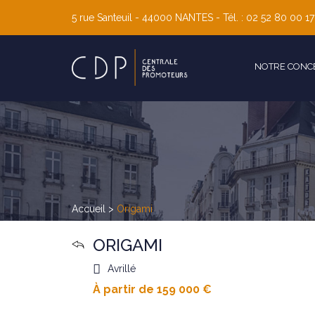
5 rue Santeuil - 44000
NANTES
- Tél. : 02 52 80 00 17
NOTRE CONC
Accueil
>
Origami
ORIGAMI
Avrillé
À partir de 159 000 €